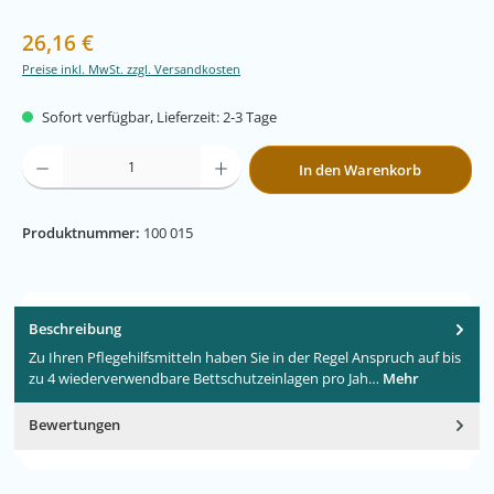
Regulärer Preis:
26,16 €
Preise inkl. MwSt. zzgl. Versandkosten
Sofort verfügbar, Lieferzeit: 2-3 Tage
Produkt Anzahl: Gib den gewünschten Wert ein oder benutze die Schaltflächen um
In den Warenkorb
Produktnummer:
100 015
Beschreibung
Zu Ihren Pflegehilfsmitteln haben Sie in der Regel Anspruch auf bis
zu 4 wiederverwendbare Bettschutzeinlagen pro Jah…
Mehr
Bewertungen