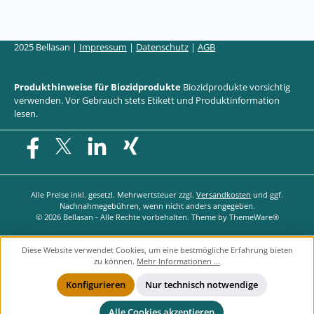
2025 Bellasan |
Impressum
|
Datenschutz
|
AGB
Produkthinweise für Biozidprodukte
Biozidprodukte vorsichtig
verwenden. Vor Gebrauch stets Etikett und Produktinformation
lesen.
Facebook
X / Twitter
LinkedIn
Xing
Alle Preise inkl. gesetzl. Mehrwertsteuer zzgl.
Versandkosten
und ggf.
Nachnahmegebühren, wenn nicht anders angegeben.
© 2026 Bellasan - Alle Rechte vorbehalten. Theme by
ThemeWare®
Diese Website verwendet Cookies, um eine bestmögliche Erfahrung bieten
zu können.
Mehr Informationen ...
Konfigurieren
Nur technisch notwendige
Alle Cookies akzeptieren